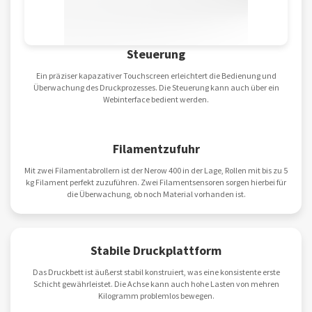
Steuerung
Ein präziser kapazativer Touchscreen erleichtert die Bedienung und
Überwachung des Druckprozesses. Die Steuerung kann auch über ein
Webinterface bedient werden.
Filamentzufuhr
Mit zwei Filamentabrollern ist der Nerow 400 in der Lage, Rollen mit bis zu 5
kg Filament perfekt zuzuführen. Zwei Filamentsensoren sorgen hierbei für
die Überwachung, ob noch Material vorhanden ist.
Stabile Druckplattform
Das Druckbett ist äußerst stabil konstruiert, was eine konsistente erste
Schicht gewährleistet. Die Achse kann auch hohe Lasten von mehren
Kilogramm problemlos bewegen.